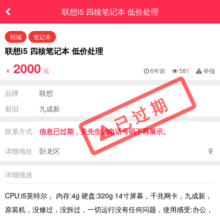
联想i5 四核笔记本 低价处理
宛城
笔记本
联想i5 四核笔记本 低价处理
2000
￥
元
6年前
581
举报
品牌
联想
已过期
新旧
九成新
联系方式
信息已过期，关先生的电话号码不再展示。
详细地址
卧龙区
详细描述
CPU:i5英特尔， 内存:4g 硬盘:320g 14寸屏幕，千兆网卡，九成新，
原装机，没修过，没拆过，一切运行没有任何问题，使用感受:办公，