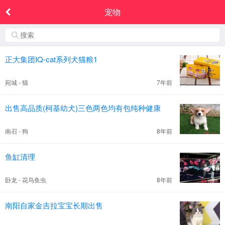
宠物
正大集团IQ-cat系列犬猫粮1
宛城 - 猫
7年前
出售高品质(柯基幼犬)三色两色均有包纯种健康
南召 - 狗
8年前
鱼缸清理
卧龙 - 花鸟鱼虫
8年前
南阳自家金吉拉宝宝长期出售